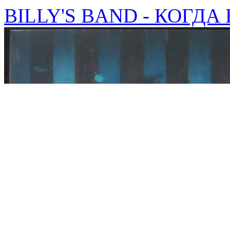
BILLY'S BAND - КОГДА