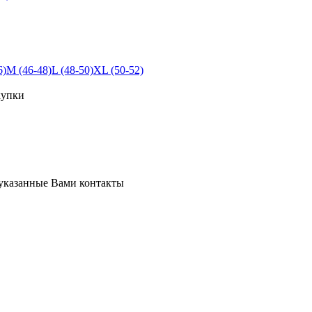
6)
M (46-48)
L (48-50)
XL (50-52)
купки
 указанные Вами контакты