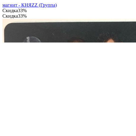
магнит - КНЯZZ (Группа)
Скидка
33%
Скидка
33%