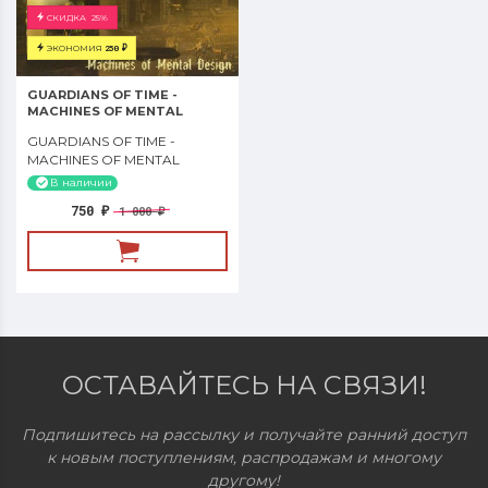
СКИДКА
25%
ЭКОНОМИЯ
250
₽
GUARDIANS OF TIME -
MACHINES OF MENTAL
DESIGN
GUARDIANS OF TIME -
MACHINES OF MENTAL
DESIGN CD аудио
В наличии
750
1 000
₽
₽
ОСТАВАЙТЕСЬ НА СВЯЗИ!
Подпишитесь на рассылку и получайте ранний доступ
к новым поступлениям, распродажам и многому
другому!