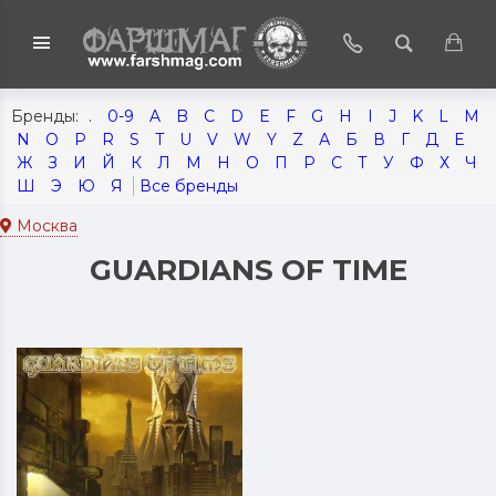
.
0-9
A
B
C
D
E
F
G
H
I
J
K
L
M
N
O
P
R
S
T
U
V
W
Y
Z
А
Б
В
Г
Д
Е
Ж
З
И
Й
К
Л
М
Н
О
П
Р
С
Т
У
Ф
Х
Ч
Ш
Э
Ю
Я
Москва
GUARDIANS OF TIME