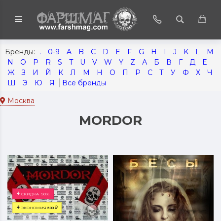
.
0-9
A
B
C
D
E
F
G
H
I
J
K
L
M
N
O
P
R
S
T
U
V
W
Y
Z
А
Б
В
Г
Д
Е
Ж
З
И
Й
К
Л
М
Н
О
П
Р
С
Т
У
Ф
Х
Ч
Ш
Э
Ю
Я
Москва
MORDOR
СКИДКА
50%
ЭКОНОМИЯ
500
₽