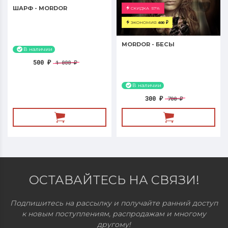
ШАРФ - MORDOR
СКИДКА
57%
ЭКОНОМИЯ
400
₽
MORDOR - БЕСЫ
В наличии
500
1 000
₽
₽
В наличии
300
700
₽
₽
ОСТАВАЙТЕСЬ НА СВЯЗИ!
Подпишитесь на рассылку и получайте ранний доступ
к новым поступлениям, распродажам и многому
другому!